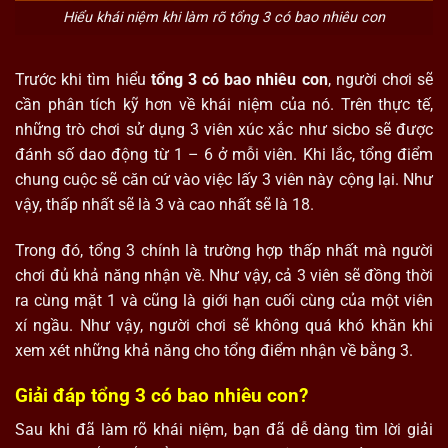
Hiểu khái niệm khi làm rõ tổng 3 có bao nhiêu con
Trước khi tìm hiểu
tổng 3 có bao nhiêu con
, người chơi sẽ
cần phân tích kỹ hơn về khái niệm của nó. Trên thực tế,
những trò chơi sử dụng 3 viên xúc xắc như sicbo sẽ được
đánh số dao động từ 1 – 6 ở mỗi viên. Khi lắc, tổng điểm
chung cuộc sẽ căn cứ vào việc lấy 3 viên này cộng lại. Như
vậy, thấp nhất sẽ là 3 và cao nhất sẽ là 18.
Trong đó, tổng 3 chính là trường hợp thấp nhất mà người
chơi đủ khả năng nhận về. Như vậy, cả 3 viên sẽ đồng thời
ra cùng mặt 1 và cũng là giới hạn cuối cùng của một viên
xí ngầu. Như vậy, người chơi sẽ không quá khó khăn khi
xem xét những khả năng cho tổng điểm nhận về bằng 3.
Giải đáp tổng 3 có bao nhiêu con?
Sau khi đã làm rõ khái niệm, bạn đã dễ dàng tìm lời giải