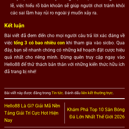
lẽ, việc hiểu rõ băn khoăn sẽ giúp người chơi tránh khỏi
các sai lầm hay rủi ro ngoài ý muốn xảy ra.
Kết luận
Bài viết đã đem đến cho mọi người câu trả lời xác đáng về
việc
tổng 3 có bao nhiêu con
khi tham gia vào sicbo. Qua
đây, bạn sẽ nhanh chóng có những kế hoạch đặt cược hiệu
quả nhất cho riêng mình. Đừng quên truy cập ngay vào
Hello88 để thử thách bản thân với những kiến thức hữu ích
đã trang bị nhé!
Bài viết này được đăng trong
Tin tức
. Đánh dấu
liên kết thường trực
.
Hello88 Là Gì? Giải Mã Nền
Khám Phá Top 10 Sân Bóng
Tảng Giải Trí Cực Hot Hiện
Đá Lớn Nhất Thế Giới 2026
Nay