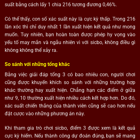
suất bằng cách lấy 1 chia 216 tương đương 0,46%.
Có thể thấy, con số xác suất này là cực kỳ thấp. Trong 216
lần xóc thì chỉ duy nhất 1 lần xuất hiện kết quả như mong
muốn. Tuy nhiên, bạn hoàn toàn được phép hy vọng vào
yếu tố may mắn và ngẫu nhiên vì với sicbo, không điều gì
không không thể xảy ra.
So sánh với những tổng khác
Bằng việc giải đáp tổng 3 có bao nhiêu con, người chơi
cũng được khuyến khích so sánh với những trường hợp
khác thường hay xuất hiện. Chẳng hạn các điểm ở giữa
như 9, 10 thường xuất hiện nhiều cách kết hợp hơn. Do đó,
xác suất chiến thắng của thành viên cũng sẽ cao hơn nếu
đặt cược vào những phương án này.
Khi tham gia trò chơi sicbo, điểm 3 được xem là kết quả
cực kỳ hiếm. Nếu thành công dự đoán đúng, bạn sẽ mang