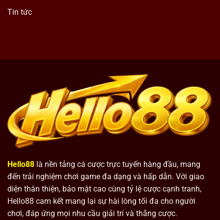
Tin tức
Hello88
là nền tảng cá cược trực tuyến hàng đầu, mang
đến trải nghiệm chơi game đa dạng và hấp dẫn. Với giao
diện thân thiện, bảo mật cao cùng tỷ lệ cược cạnh tranh,
Hello88 cam kết mang lại sự hài lòng tối đa cho người
chơi, đáp ứng mọi nhu cầu giải trí và thắng cược.