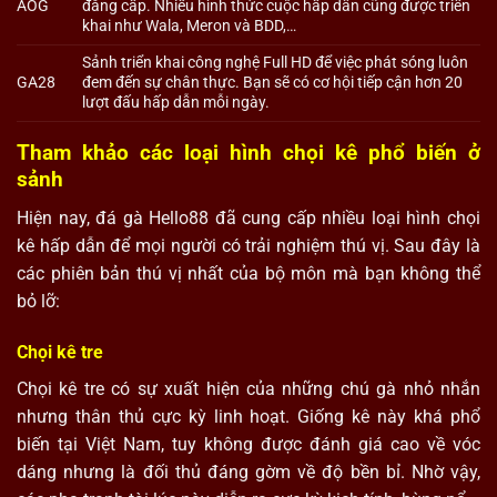
AOG
đẳng cấp. Nhiều hình thức cuộc hấp dẫn cũng được triển
khai như Wala, Meron và BDD,…
Sảnh triển khai công nghệ Full HD để việc phát sóng luôn
GA28
đem đến sự chân thực. Bạn sẽ có cơ hội tiếp cận hơn 20
lượt đấu hấp dẫn mỗi ngày.
Tham khảo các loại hình chọi kê phổ biến ở
sảnh
Hiện nay, đá gà Hello88 đã cung cấp nhiều loại hình chọi
kê hấp dẫn để mọi người có trải nghiệm thú vị. Sau đây là
các phiên bản thú vị nhất của bộ môn mà bạn không thể
bỏ lỡ:
Chọi kê tre
Chọi kê tre có sự xuất hiện của những chú gà nhỏ nhắn
nhưng thân thủ cực kỳ linh hoạt. Giống kê này khá phổ
biến tại Việt Nam, tuy không được đánh giá cao về vóc
dáng nhưng là đối thủ đáng gờm về độ bền bỉ. Nhờ vậy,