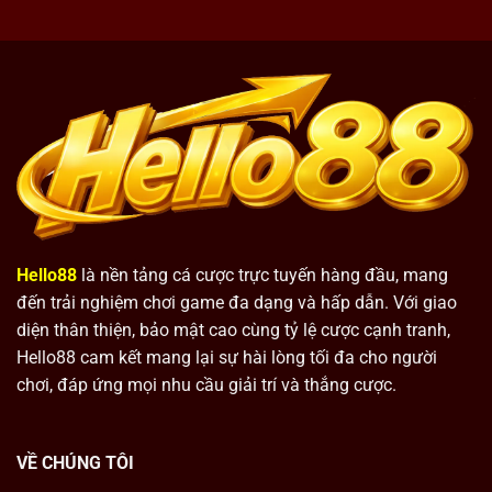
Hello88
là nền tảng cá cược trực tuyến hàng đầu, mang
đến trải nghiệm chơi game đa dạng và hấp dẫn. Với giao
diện thân thiện, bảo mật cao cùng tỷ lệ cược cạnh tranh,
Hello88 cam kết mang lại sự hài lòng tối đa cho người
chơi, đáp ứng mọi nhu cầu giải trí và thắng cược.
VỀ CHÚNG TÔI