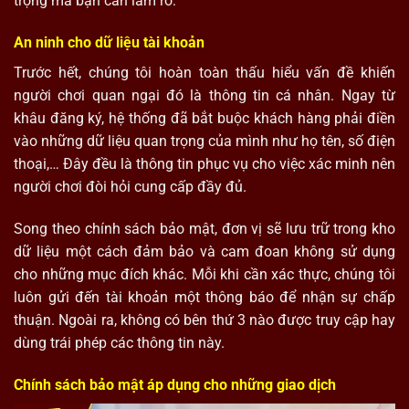
trọng mà bạn cần làm rõ:
An ninh cho dữ liệu tài khoản
Trước hết, chúng tôi hoàn toàn thấu hiểu vấn đề khiến
người chơi quan ngại đó là thông tin cá nhân. Ngay từ
khâu đăng ký, hệ thống đã bắt buộc khách hàng phải điền
vào những dữ liệu quan trọng của mình như họ tên, số điện
thoại,… Đây đều là thông tin phục vụ cho việc xác minh nên
người chơi đòi hỏi cung cấp đầy đủ.
Song theo chính sách bảo mật, đơn vị sẽ lưu trữ trong kho
dữ liệu một cách đảm bảo và cam đoan không sử dụng
cho những mục đích khác. Mỗi khi cần xác thực, chúng tôi
luôn gửi đến tài khoản một thông báo để nhận sự chấp
thuận. Ngoài ra, không có bên thứ 3 nào được truy cập hay
dùng trái phép các thông tin này.
Chính sách bảo mật áp dụng cho những giao dịch