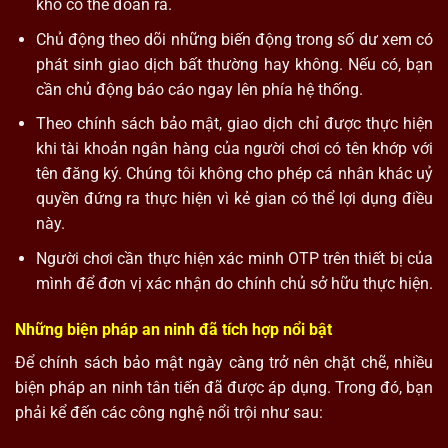
khó có thể đoán ra.
Chủ động theo dõi những biến động trong số dư xem có
phát sinh giao dịch bất thường hay không. Nếu có, bạn
cần chủ động báo cáo ngay lên phía hệ thống.
Theo chính sách bảo mật, giao dịch chỉ được thực hiện
khi tài khoản ngân hàng của người chơi có tên khớp với
tên đăng ký. Chúng tôi không cho phép cá nhân khác uỷ
quyền đứng ra thực hiện vì kẻ gian có thể lợi dụng điều
này.
Người chơi cần thực hiện xác minh OTP trên thiết bị của
mình để đơn vị xác nhận do chính chủ sở hữu thực hiện.
Những biện pháp an ninh đã tích hợp nổi bật
Để chính sách bảo mật ngày càng trở nên chặt chẽ, nhiều
biện pháp an ninh tân tiến đã được áp dụng. Trong đó, bạn
phải kể đến các công nghệ nổi trội như sau: