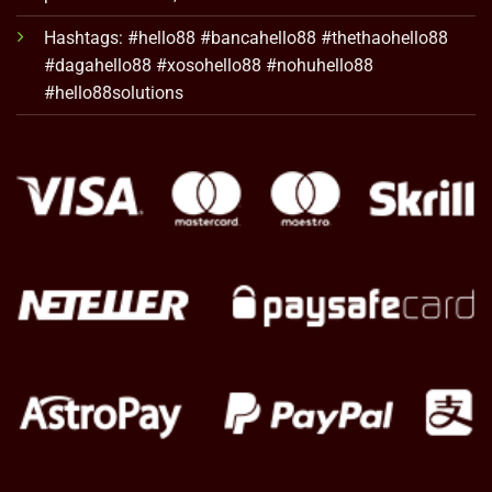
Hashtags:
#hello88 #bancahello88 #thethaohello88
#dagahello88 #xosohello88 #nohuhello88
#hello88solutions