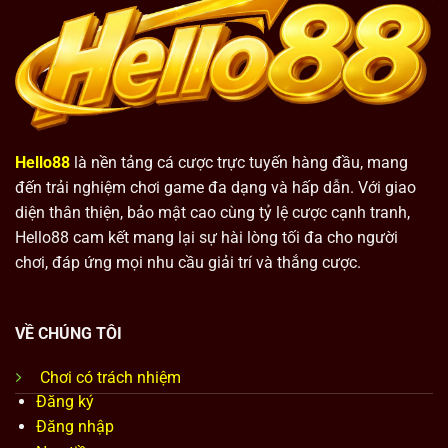
Hello88
là nền tảng cá cược trực tuyến hàng đầu, mang
đến trải nghiệm chơi game đa dạng và hấp dẫn. Với giao
diện thân thiện, bảo mật cao cùng tỷ lệ cược cạnh tranh,
Hello88 cam kết mang lại sự hài lòng tối đa cho người
chơi, đáp ứng mọi nhu cầu giải trí và thắng cược.
VỀ CHÚNG TÔI
Chơi có trách nhiệm
Đăng ký
Đăng nhập