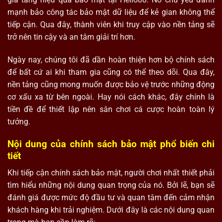
mạnh bảo công tác bảo mật dữ liệu để kẻ gian không thể
tiếp cận. Qua đây, thành viên khi truy cập vào nền tảng sẽ
trở nên tin cậy và an tâm giải trí hơn.
Ngày nay, chúng tôi đã dần hoàn thiện hơn bộ chính sách
để bất cứ ai khi tham gia cũng có thể theo dõi. Qua đây,
nền tảng cũng mong muốn được bảo vệ trước những động
cơ xấu xa từ bên ngoài. Hay nói cách khác, đây chính là
tiền đề để thiết lập nên sân chơi cá cược hoàn toàn lý
tưởng.
Nội dung của chính sách bảo mật phổ biến chi
tiết
Khi tiếp cận chính sách bảo mật, người chơi nhất thiết phải
tìm hiểu những nội dung quan trọng của nó. Bởi lẽ, bạn sẽ
đánh giá được mức độ đầu tư và quan tâm đến cảm nhận
khách hàng khi trải nghiệm. Dưới đây là các nội dung quan