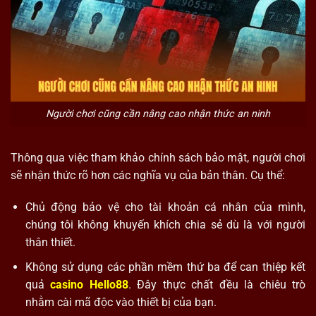
Người chơi cũng cần nâng cao nhận thức an ninh
Thông qua việc tham khảo chính sách bảo mật, người chơi
sẽ nhận thức rõ hơn các nghĩa vụ của bản thân. Cụ thể:
Chủ động bảo vệ cho tài khoản cá nhân của mình,
chúng tôi không khuyến khích chia sẻ dù là với người
thân thiết.
Không sử dụng các phần mềm thứ ba để can thiệp kết
quả
casino Hello88
. Đây thực chất đều là chiêu trò
nhằm cài mã độc vào thiết bị của bạn.