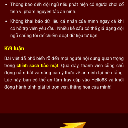
Thông báo đến đội ngũ nếu phát hiện có người chơi cố
tình vi phạm nguyên tắc an ninh.
Không khai báo dữ liệu cá nhân của mình ngay cả khi
có hỗ trợ viên yêu cầu. Nhiều kẻ xấu có thể giả dạng đội
ngũ chúng tôi để chiếm đoạt dữ liệu từ bạn.
Kết luận
Bài viết đã phổ biến rõ đến mọi người nội dung quan trọng
trong
chính sách bảo mật
. Qua đây, thành viên cũng chủ
động nắm bắt và nâng cao ý thức về an ninh tại nền tảng.
Lúc này, bạn có thể an tâm truy cập vào Hello88 và khởi
động hành trình giải trí trọn vẹn, thăng hoa của mình!