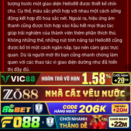
tượng trước một giao diện Hello88 được thiết kế chỉn
chu. Cụ thể, màu sắc phối hợp với nhau một cách sống
động kết hợp đồ hoạ sắc nét. Ngoài ra, hiệu ứng âm
thanh cũng được tích hợp vào hầu hết mọi thao tác
giúp trải nghiệm của thành viên thêm phần thích thú.
Không những thế, những nút tính năng tại Hello88 cũng
được bố trí một cách ngăn nắp, tạo nên cảm giác trực
quan. Dù là người mới thì bạn cũng nhanh chóng làm
quen với các thao tác vì giao diện dường như đã hiển
thị đầy đủ.
Trải nghiệm tại Hello88 siêu mượt mà
Đặc biệt với cơ sở hạ tầng chất lượng, trải nghiệm của
bạn tại Hello88 được hứa hẹn sẽ diễn ra cực kỳ mượt
mà. Mọi thao tác lúc này đều nhận về sự phản hồi
nhanh chóng. Đặc biệt, quá trình giải trí của người chơi
từ trước đến nay chưa ghi nhận tình trạng giật lag xảy
ra. Trong trường hợp không may có sự cố, đội ngũ nhân