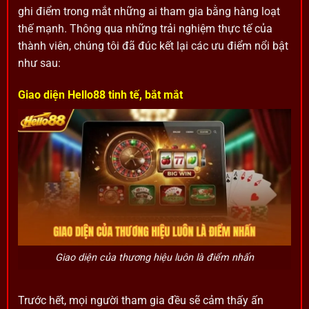
ghi điểm trong mắt những ai tham gia bằng hàng loạt
thế mạnh. Thông qua những trải nghiệm thực tế của
thành viên, chúng tôi đã đúc kết lại các ưu điểm nổi bật
như sau:
Giao diện Hello88 tinh tế, bắt mắt
Giao diện của thương hiệu luôn là điểm nhấn
Trước hết, mọi người tham gia đều sẽ cảm thấy ấn