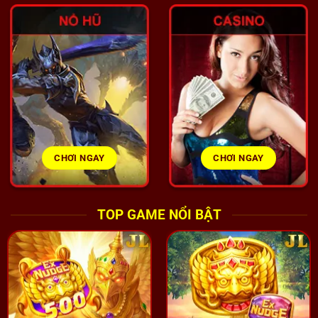
CHƠI NGAY
CHƠI NGAY
TOP GAME NỔI BẬT