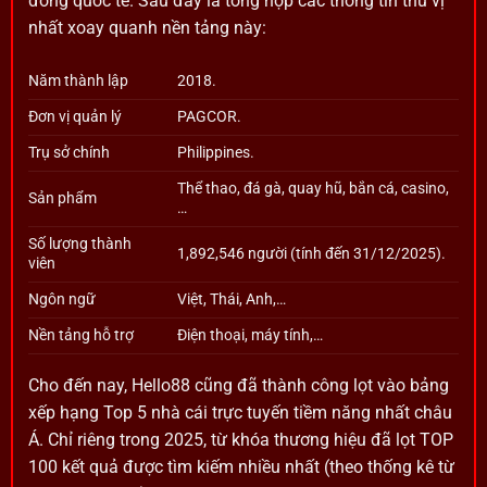
đồng quốc tế. Sau đây là tổng hợp các thông tin thú vị
nhất xoay quanh nền tảng này:
Năm thành lập
2018.
Đơn vị quản lý
PAGCOR.
Trụ sở chính
Philippines.
Thể thao, đá gà, quay hũ, bắn cá, casino,
Sản phẩm
…
Số lượng thành
1,892,546 người (tính đến 31/12/2025).
viên
Ngôn ngữ
Việt, Thái, Anh,…
Nền tảng hỗ trợ
Điện thoại, máy tính,…
Cho đến nay, Hello88 cũng đã thành công lọt vào bảng
xếp hạng Top 5 nhà cái trực tuyến tiềm năng nhất châu
Á. Chỉ riêng trong 2025, từ khóa thương hiệu đã lọt TOP
100 kết quả được tìm kiếm nhiều nhất (theo thống kê từ