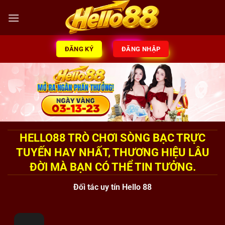
Bỏ
qua
nội
dung
ĐĂNG KÝ
ĐĂNG NHẬP
HELLO88 TRÒ CHƠI SÒNG BẠC TRỰC
TUYẾN HAY NHẤT, THƯƠNG HIỆU LÂU
ĐỜI MÀ BẠN CÓ THỂ TIN TƯỞNG.
Đối tác uy tín Hello 88
P NHÀ CÁI UY TÍN