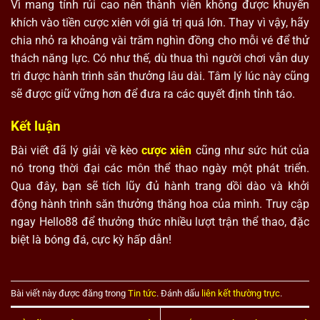
Vì mang tính rủi cao nên thành viên không được khuyến
khích vào tiền cược xiên với giá trị quá lớn. Thay vì vậy, hãy
chia nhỏ ra khoảng vài trăm nghìn đồng cho mỗi vé để thử
thách năng lực. Có như thế, dù thua thì người chơi vẫn duy
trì được hành trình săn thưởng lâu dài. Tâm lý lúc này cũng
sẽ được giữ vững hơn để đưa ra các quyết định tỉnh táo.
Kết luận
Bài viết đã lý giải về kèo
cược xiên
cũng như sức hút của
nó trong thời đại các môn thể thao ngày một phát triển.
Qua đây, bạn sẽ tích lũy đủ hành trang dồi dào và khởi
động hành trình săn thưởng thăng hoa của mình. Truy cập
ngay Hello88 để thưởng thức nhiều lượt trận thể thao, đặc
biệt là bóng đá, cực kỳ hấp dẫn!
Bài viết này được đăng trong
Tin tức
. Đánh dấu
liên kết thường trực
.