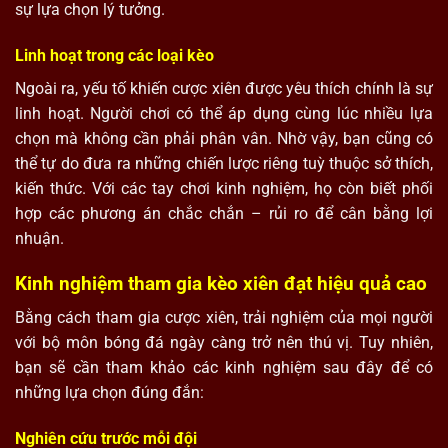
sự lựa chọn lý tưởng.
Linh hoạt trong các loại kèo
Ngoài ra, yếu tố khiến cược xiên được yêu thích chính là sự
linh hoạt. Người chơi có thể áp dụng cùng lúc nhiều lựa
chọn mà không cần phải phân vân. Nhờ vậy, bạn cũng có
thể tự do đưa ra những chiến lược riêng tuỳ thuộc sở thích,
kiến thức. Với các tay chơi kinh nghiệm, họ còn biết phối
hợp các phương án chắc chắn – rủi ro để cân bằng lợi
nhuận.
Kinh nghiệm tham gia kèo xiên đạt hiệu quả cao
Bằng cách tham gia cược xiên, trải nghiệm của mọi người
với bộ môn bóng đá ngày càng trở nên thú vị. Tuy nhiên,
bạn sẽ cần tham khảo các kinh nghiệm sau đây để có
những lựa chọn đúng đắn:
Nghiên cứu trước mỗi đội