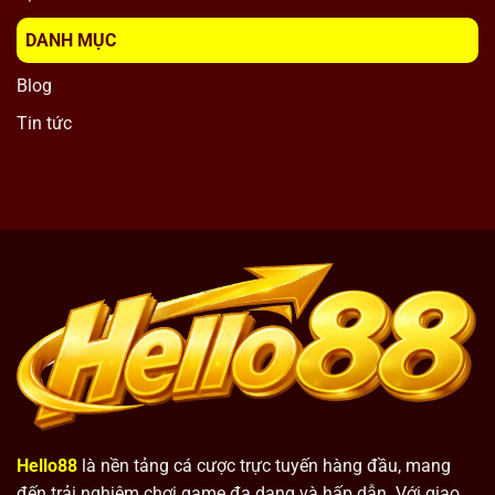
DANH MỤC
Blog
Tin tức
Hello88
là nền tảng cá cược trực tuyến hàng đầu, mang
đến trải nghiệm chơi game đa dạng và hấp dẫn. Với giao