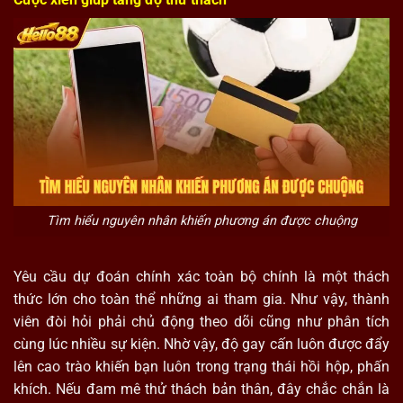
Tìm hiểu nguyên nhân khiến phương án được chuộng
Yêu cầu dự đoán chính xác toàn bộ chính là một thách
thức lớn cho toàn thể những ai tham gia. Như vậy, thành
viên đòi hỏi phải chủ động theo dõi cũng như phân tích
cùng lúc nhiều sự kiện. Nhờ vậy, độ gay cấn luôn được đẩy
lên cao trào khiến bạn luôn trong trạng thái hồi hộp, phấn
khích. Nếu đam mê thử thách bản thân, đây chắc chắn là