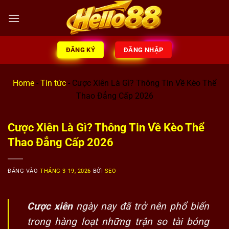
Bỏ
qua
nội
dung
ĐĂNG KÝ
ĐĂNG NHẬP
Home
-
Tin tức
-
Cược Xiên Là Gì? Thông Tin Về Kèo Thể
Thao Đẳng Cấp 2026
Cược Xiên Là Gì? Thông Tin Về Kèo Thể
Thao Đẳng Cấp 2026
ĐĂNG VÀO
THÁNG 3 19, 2026
BỞI
SEO
Cược xiên
ngày nay đã trở nên phổ biến
trong hàng loạt những trận so tài bóng