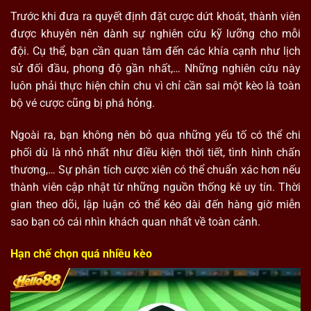
Trước khi đưa ra quyết định đặt cược dứt khoát, thành viên
được khuyên nên dành sự nghiên cứu kỹ lưỡng cho mỗi
đội. Cụ thể, bạn cần quan tâm đến các khía cạnh như lịch
sử đối đầu, phong độ gần nhất,… Những nghiên cứu này
luôn phải thực hiện chỉn chu vì chỉ cần sai một kèo là toàn
bộ vé cược cũng bị phá hỏng.
Ngoài ra, bạn không nên bỏ qua những yếu tố có thể chi
phối dù là nhỏ nhất như điều kiện thời tiết, tình hình chấn
thương,… Sự phân tích cược xiên có thể chuẩn xác hơn nếu
thành viên cập nhật từ những nguồn thống kê uy tín. Thời
gian theo dõi, lập luận có thể kéo dài đến hàng giờ miễn
sao bạn có cái nhìn khách quan nhất về toàn cảnh.
Hạn chế chọn quá nhiều kèo