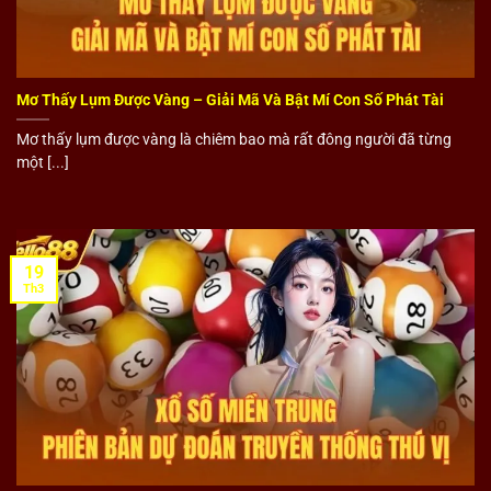
Mơ Thấy Lụm Được Vàng – Giải Mã Và Bật Mí Con Số Phát Tài
Mơ thấy lụm được vàng là chiêm bao mà rất đông người đã từng
một [...]
19
Th3