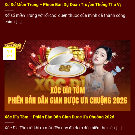
Xổ Số Miền Trung – Phiên Bản Dự Đoán Truyền Thống Thú Vị
Xổ số miền Trung với lối chơi quen thuộc của mình đã thành công
chinh [...]
19
Th3
Xóc Đĩa Tôm – Phiên Bản Dân Gian Được Ưa Chuộng 2026
Xóc Đĩa Tôm từ khi ra mắt đến nay đã đem đến biến thể siêu [...]