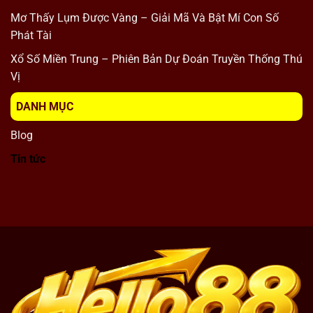
Mơ Thấy Lụm Được Vàng – Giải Mã Và Bật Mí Con Số
Phát Tài
Xổ Số Miền Trung – Phiên Bản Dự Đoán Truyền Thống Thú
Vị
DANH MỤC
Blog
Tin tức