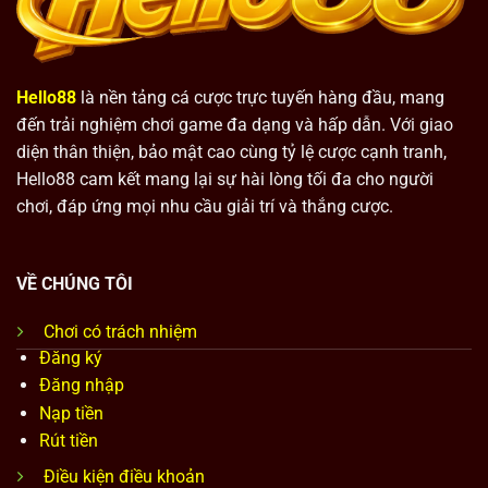
Hello88
là nền tảng cá cược trực tuyến hàng đầu, mang
đến trải nghiệm chơi game đa dạng và hấp dẫn. Với giao
diện thân thiện, bảo mật cao cùng tỷ lệ cược cạnh tranh,
Hello88 cam kết mang lại sự hài lòng tối đa cho người
chơi, đáp ứng mọi nhu cầu giải trí và thắng cược.
VỀ CHÚNG TÔI
Chơi có trách nhiệm
Đăng ký
Đăng nhập
Nạp tiền
Rút tiền
Điều kiện điều khoản