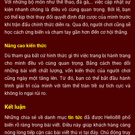
Với những bộ môn như thể thao, đá gà,… việc cập nhật sự
kiện nhanh chóng là điều vô cùng quan trọng. Bởi lẽ, bạn
có thể kịp thời thay đổi quyết định đặt cược của mình trước
khi trận đấu chính thức diễn ra. Qua đó, người chơi cũng sẽ
học cách ứng biến và chạm tay gần hơn đến cơ hội thắng.
Nâng cao kiến thức
Dù tham gia bất cứ hình thức gì thì việc trang bị hành trang
cho mình đều vô cùng quan trọng. Bằng cách theo dõi
những bài viết chất lượng, vốn kiến thức của người chơi
cũng ngày một tăng lên. Từ đó, bạn có thể bắt đầu hành
trình giải trí của mình với tâm thế tràn trề sự tích cực và
không lo ngại rủi ro.
Kết luận
Những chia sẻ về danh mục
tin tức
đã được Hello88 phổ
biến rõ ràng trong bài viết. Điều này giúp khách hàng càng
nóng lòng tiếp cận các bài viết thú vị tại đây. Chủ động truy