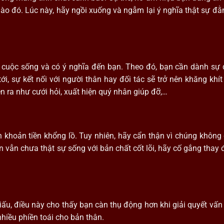
nào đó. Lúc này, hãy ngồi xuống và ngẫm lại ý nghĩa thật sự đ
cuộc sống và có ý nghĩa đến bạn. Theo đó, bạn cần dành sự
i, sự kết nối với người thân hay đối tác sẽ trở nên khăng khí
n ra như cưới hỏi, xuất hiện quý nhân giúp đỡ,…
h khoản tiền khổng lồ. Tuy nhiên, hãy cẩn thận vì chúng không
 vẫn chưa thật sự sống với bản chất cốt lõi, hãy cố gắng thay 
u, điều này cho thấy bạn càn thụ động hơn khi giải quyết vấn 
hiều phiền toái cho bản thân.