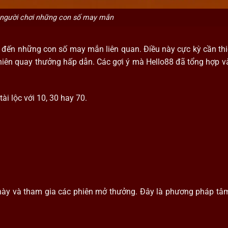
người chơi những con số may mắn
đến những con số may mắn liên quan. Điều này cực kỳ cần thi
iên quay thưởng hấp dẫn. Các gợi ý mà Hello88 đã tổng hợp v
i lộc với 10, 30 hay 70.
ày và tham gia các phiên mở thưởng. Đây là phương pháp tâm