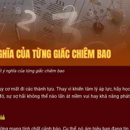
ết ý nghĩa của từng giấc chiêm bao
y cơ mất đi các thành tựu. Thay vì khiến tâm lý áp lực, hãy họ
ó, sự sợ hãi không thể nào lấn át niềm vui hay khả năng phát 
iả
ường mang tính chất cảnh báo. Cụ thể, nó ám hiệu bạn đang tin