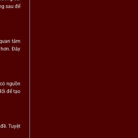
ằng sau để
 quan tâm
t hơn. Đây
 có nguồn
đổi để tạo
đề. Tuyệt