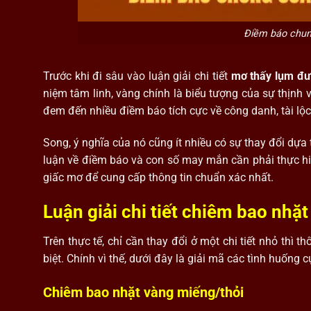
Điềm báo chun
Trước khi đi sâu vào luận giải chi tiết
mơ thấy lụm đư
niệm tâm linh, vàng chính là biểu tượng của sự thịnh 
đem đến nhiều điềm báo tích cực về công danh, tài lộc
Song, ý nghĩa của nó cũng ít nhiều có sự thay đổi dựa 
luận về điềm báo và con số may mắn cần phải thực hiện
giấc mơ để cung cấp thông tin chuẩn xác nhất.
Luận giải chi tiết chiêm bao nhặ
Trên thực tế, chỉ cần thay đổi ở một chi tiết nhỏ thì
biệt. Chính vì thế, dưới đây là giải mã các tình huống
Chiêm bao nhặt vàng miếng/thỏi