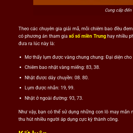
Cung cấp đến 
Theo các chuyên gia giải mã, mỗi chiêm bao đều đem 
có phương án tham gia
xổ số miền Trung
hay nhiều ph
đưa ra lúc này là:
Mơ thấy lụm được vàng chung chung: Đại diện cho tà
Chiêm bao nhặt vàng miếng: 83, 38.
Nhặt được dây chuyền: 08. 80.
Lụm được nhẫn: 19, 99.
Nhặt ở ngoài đường: 93, 73.
Như vậy, bạn có thể sử dụng những con lô may mắn n
thu hút nhiều người áp dụng cực kỳ thành công.