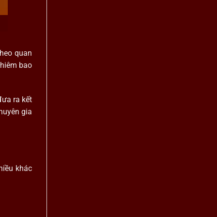
Theo quan
 chiêm bao
đưa ra kết
chuyên gia
nhiều khác