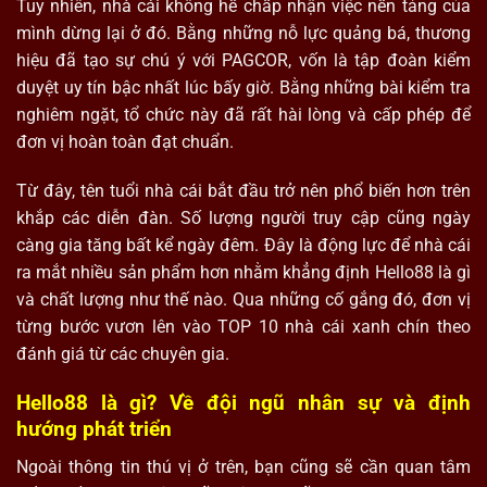
Tuy nhiên, nhà cái không hề chấp nhận việc nền tảng của
mình dừng lại ở đó. Bằng những nỗ lực quảng bá, thương
hiệu đã tạo sự chú ý với PAGCOR, vốn là tập đoàn kiểm
duyệt uy tín bậc nhất lúc bấy giờ. Bằng những bài kiểm tra
nghiêm ngặt, tổ chức này đã rất hài lòng và cấp phép để
đơn vị hoàn toàn đạt chuẩn.
Từ đây, tên tuổi nhà cái bắt đầu trở nên phổ biến hơn trên
khắp các diễn đàn. Số lượng người truy cập cũng ngày
càng gia tăng bất kể ngày đêm. Đây là động lực để nhà cái
ra mắt nhiều sản phẩm hơn nhằm khẳng định Hello88 là gì
và chất lượng như thế nào. Qua những cố gắng đó, đơn vị
từng bước vươn lên vào TOP 10 nhà cái xanh chín theo
đánh giá từ các chuyên gia.
Hello88 là gì? Về đội ngũ nhân sự và định
hướng phát triển
Ngoài thông tin thú vị ở trên, bạn cũng sẽ cần quan tâm