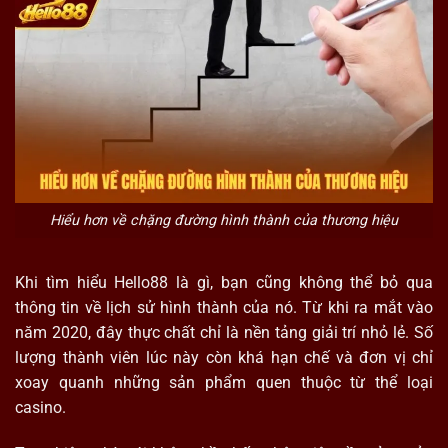
Hiểu hơn về chặng đường hình thành của thương hiệu
Khi tìm hiểu Hello88 là gì, bạn cũng không thể bỏ qua
thông tin về lịch sử hình thành của nó. Từ khi ra mắt vào
năm 2020, đây thực chất chỉ là nền tảng giải trí nhỏ lẻ. Số
lượng thành viên lúc này còn khá hạn chế và đơn vị chỉ
xoay quanh những sản phẩm quen thuộc từ thể loại
casino.