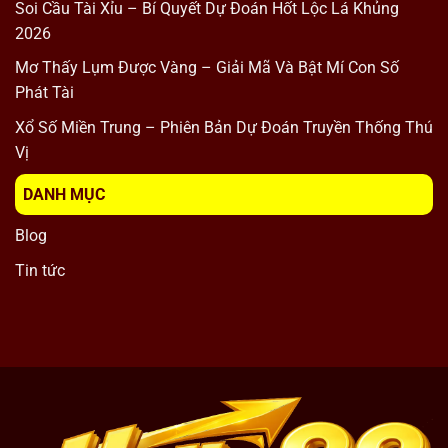
Soi Cầu Tài Xỉu – Bí Quyết Dự Đoán Hốt Lộc Lá Khủng
2026
Mơ Thấy Lụm Được Vàng – Giải Mã Và Bật Mí Con Số
Phát Tài
Xổ Số Miền Trung – Phiên Bản Dự Đoán Truyền Thống Thú
Vị
DANH MỤC
Blog
Tin tức