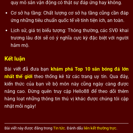
quy mô sân vận động có thật sự đáp ứng hay không.
Cơ sở hạ tầng: Chất lượng cơ sở hạ tầng cũng cần đáp
ứng những tiêu chuẩn quốc tế về tính tiện ích, an toàn.
Lịch sử, giá trị biểu tượng: Thông thường, các SVĐ khai
trương lâu đời sẽ có ý nghĩa cực kỳ đặc biệt với người
hâm mộ.
Kết luận
Bài viết đã đưa bạn
khám phá Top 10 sân bóng đá lớn
nhất thế giới
theo thống kê từ các trang uy tín. Qua đây,
kiến thức của bạn về bộ môn này cũng ngày càng được
nâng cao. Đừng quên truy cập Hello88 để theo dõi thêm
hàng loạt những thông tin thú vị khác được chúng tôi cập
nhật mỗi ngày!
Bài viết này được đăng trong
Tin tức
. Đánh dấu
liên kết thường trực
.