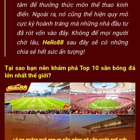
tâm để thưởng thức môn thể thao kinh
điển. Ngoài ra, nó cũng thể hiện quy mô
cực kỳ hoành tráng mà những nhà đầu tư
đã rót vốn vào đây. Không để mọi người
chờ lâu,
Hello88
sau đây sẽ có những
chia sẻ hết sức ấn tượng!
Tại sao bạn nên khám phá Top 10 sân bóng đá
lớn nhất thế giới?