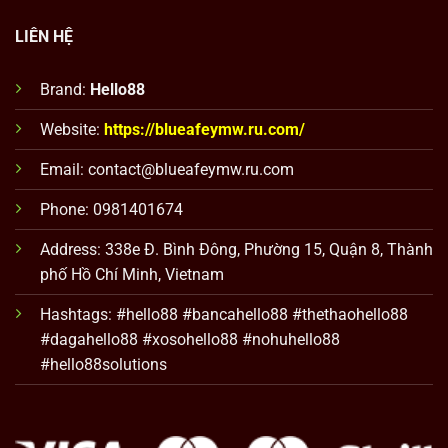
LIÊN HỆ
Brand:
Hello88
Website:
https://blueafeymw.ru.com/
Email:
contact@blueafeymw.ru.com
Phone:
0981401674
Address:
338e Đ. Bình Đông, Phường 15, Quận 8, Thành
phố Hồ Chí Minh, Vietnam
Hashtags:
#hello88 #bancahello88 #thethaohello88
#dagahello88 #xosohello88 #nohuhello88
#hello88solutions