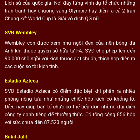
Lịch sử của quốc gia. Nơi đây từng vinh dự tổ chức những
trận tranh huy chương vàng Olympic hay diễn ra cả 2 trận
Chung kết World Cup là Giải vô địch QG nữ.
SVĐ Wembley
Wembley còn được xem như ngôi đền của nền bóng đá
Anh khi thuộc quyền sở hữu từ FA. SVĐ cho phép lên đến
90.000 chỗ ngồi với kích thước đạt chuẩn, thích hợp diễn ra
các cuộc so tài kịch tính.
Estadio Azteca
SVĐ Estadio Azteca có điểm đặc biệt khi phân ra nhiều
phòng riêng tựa như những chiếc hộp kích cỡ khổng lồ.
Điều này giúp ban tổ chức có thể tiếp đón những đại diện
công ty danh tiếng để thưởng thức. Có tổng cộng 856 hộp
với sức chứa đến 87.523 người.
Bukit Jalil