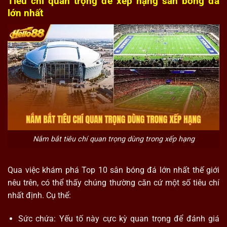
Tiêu chí quan trọng để xếp hạng sân bóng đá
lớn nhất
Nắm bắt tiêu chí quan trọng dùng trong xếp hạng
Qua việc khám phá Top 10 sân bóng đá lớn nhất thế giới
nêu trên, có thể thấy chúng thường căn cứ một số tiêu chí
nhất định. Cụ thể:
Sức chứa: Yếu tố này cực kỳ quan trọng để đánh giá