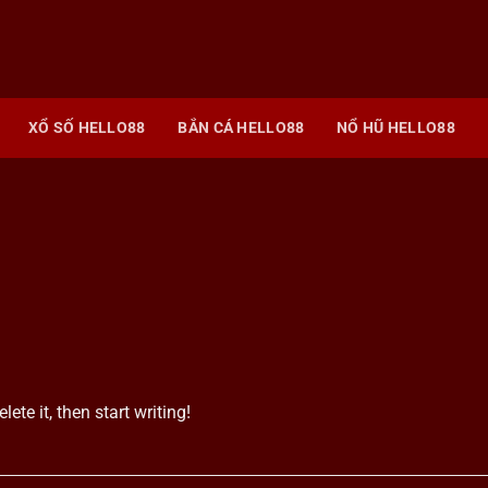
XỔ SỐ HELLO88
BẮN CÁ HELLO88
NỔ HŨ HELLO88
ete it, then start writing!