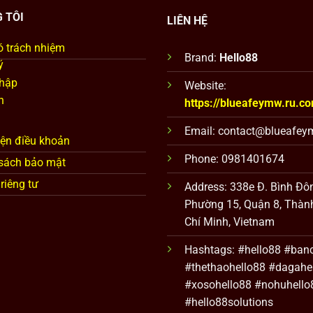
 TÔI
LIÊN HỆ
ó trách nhiệm
Brand:
Hello88
ý
hập
Website:
n
https://blueafeymw.ru.c
n
Email:
contact@blueafey
iện điều khoản
Phone:
0981401674
sách bảo mật
riêng tư
Address:
338e Đ. Bình Đô
Phường 15, Quận 8, Thàn
Chí Minh, Vietnam
Hashtags:
#hello88 #ban
#thethaohello88 #dagahe
#xosohello88 #nohuhello
#hello88solutions