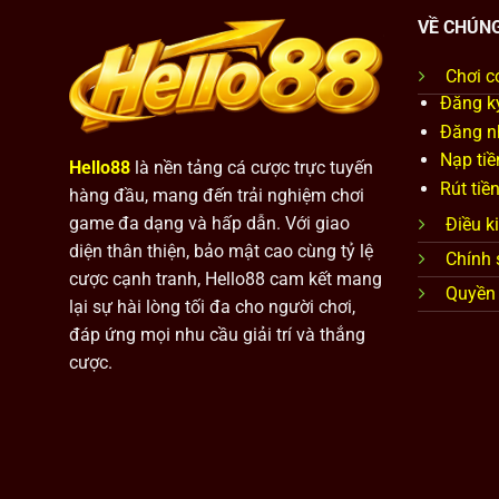
VỀ CHÚNG
Chơi c
Đăng k
Đăng n
Nạp tiề
Hello88
là nền tảng cá cược trực tuyến
Rút tiề
hàng đầu, mang đến trải nghiệm chơi
game đa dạng và hấp dẫn. Với giao
Điều k
diện thân thiện, bảo mật cao cùng tỷ lệ
Chính 
cược cạnh tranh, Hello88 cam kết mang
Quyền 
lại sự hài lòng tối đa cho người chơi,
đáp ứng mọi nhu cầu giải trí và thắng
cược.