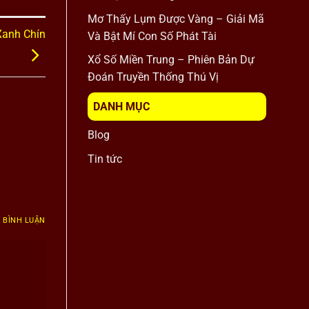
Mơ Thấy Lụm Được Vàng – Giải Mã
Xanh Chín
Và Bật Mí Con Số Phát Tài
Xổ Số Miền Trung – Phiên Bản Dự
Đoán Truyền Thống Thú Vị
DANH MỤC
Blog
Tin tức
BÌNH LUẬN